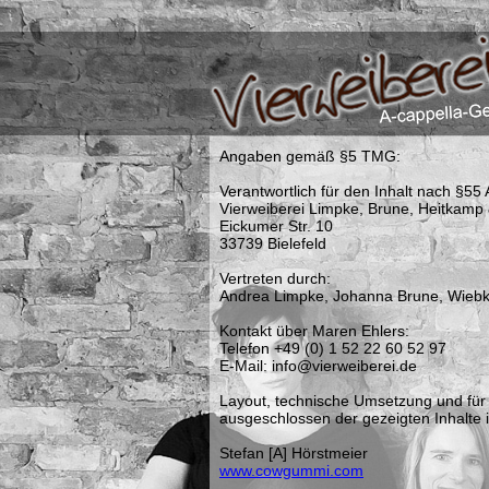
Angaben gemäß §5 TMG:
Verantwortlich für den Inhalt nach §55 
Vierweiberei Limpke, Brune, Heitkamp
Eickumer Str. 10
33739 Bielefeld
Vertreten durch:
Andrea Limpke, Johanna Brune, Wiebk
Kontakt über Maren Ehlers:
Telefon +49 (0) 1 52 22 60 52 97
E-Mail: info@vierweiberei.de
Layout, technische Umsetzung und für
ausgeschlossen der gezeigten Inhalte i
Stefan [A] Hörstmeier
www.cowgummi.com